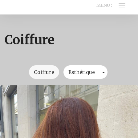
MENU :
Ouvrir
le
menu
Coiffure
Toggle Drop
Coiffure
Esthétique